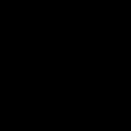
11月
9月