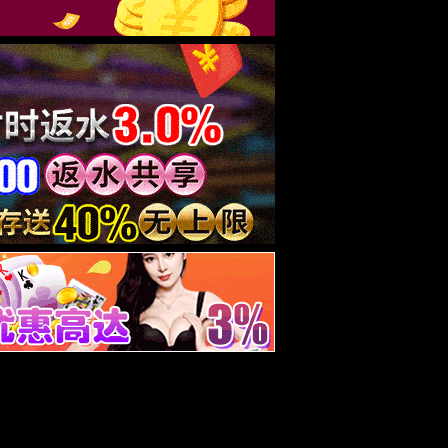
技术领先，隔膜专家！太阳集团2138登录入口材质荣获LG新能源技术创新奖
's Day”活动的供应奖评选中脱颖
20.9亿平方米！太阳集团2138登录入口材质与大众集团子公司签订定点协议
38登录入口与大众集团旗下动力
2年，欧洲太阳集团2138登录
湿法涂覆锂离子电池隔膜材料。