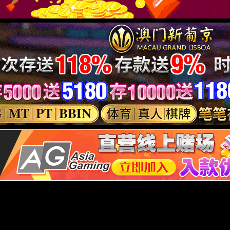
2024.11.13
11月13日，太阳集团2138登录入口材质在LG新能源 “2024 Partner
而出，荣获“技术创新奖”。
2024.11.11
11月11日，太阳集团2138登录入口材质全资子公司欧洲太阳集团21
电池子公司签订《定点协议》。这一战略性合作将从2025年持续至203
入口将向大众集团旗下动力电池子公司，累计供货约20.9亿平方米